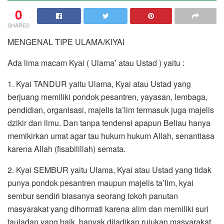
0
SHARES
MENGENAL TIPE ULAMA/KIYAI
Ada lima macam Kyai ( Ulama’ atau Ustad ) yaitu :
1. Kyai TANDUR yaitu Ulama, Kyai atau Ustad yang
berjuang memiliki pondok pesantren, yayasan, lembaga,
pendidian, organisasi, majelis ta’lim termasuk juga majelis
dzikir dan ilmu. Dan tanpa tendensi apapun Beliau hanya
memikirkan umat agar tau hukum hukum Allah, senantiasa
karena Allah (fisabilillah) semata.
2. Kyai SEMBUR yaitu Ulama, Kyai atau Ustad yang tidak
punya pondok pesantren maupun majelis ta’lim, kyai
sembur sendiri biasanya seorang tokoh panutan
masyarakat yang dihormati karena alim dan memiliki suri
tauladan yang baik, banyak dijadikan rujukan masyarakat